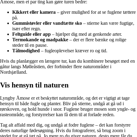
Åmose, men et par ting kan gøre turen bedre:
Kikkert eller kamera
– giver mulighed for at se fuglene tættere
på.
Gummistøvler eller vandtætte sko
– stierne kan være fugtige,
især efter regn.
Feltguide eller app
– hjælper dig med at genkende arter.
Termokande og madpakke
– der er flere bænke og rolige
steder til en pause.
Tålmodighed
– fugleoplevelser kræver ro og tid.
Hvis du planlægger en længere tur, kan du kombinere besøget med en
gåtur langs Mølleåstien, der forbinder flere naturområder i
Nordsjælland.
Vis hensyn til naturen
Lyngby Åmose er et beskyttet naturområde, og det er vigtigt at tage
hensyn til både fugle og planter. Bliv på stierne, undgå at gå ud i
rørskoven, og hold hunde i snor. Fuglene bruger mosen som yngle- og
rasteområde, og forstyrrelser kan få dem til at forlade reden.
Tag alt affald med dig, og undgå at fodre fuglene – det kan forstyrre
deres naturlige fødesøgning. Hvis du fotograferer, så brug zoom i
stedet for at gå tæt på. Jo mere ro du giver naturen, desto mere får du