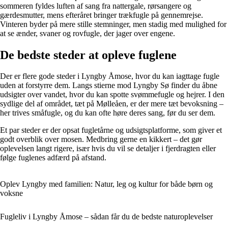
sommeren fyldes luften af sang fra nattergale, rørsangere og
gærdesmutter, mens efteråret bringer trækfugle på gennemrejse.
Vinteren byder på mere stille stemninger, men stadig med mulighed for
at se ænder, svaner og rovfugle, der jager over engene.
De bedste steder at opleve fuglene
Der er flere gode steder i Lyngby Åmose, hvor du kan iagttage fugle
uden at forstyrre dem. Langs stierne mod Lyngby Sø finder du åbne
udsigter over vandet, hvor du kan spotte svømmefugle og hejrer. I den
sydlige del af området, tæt på Mølleåen, er der mere tæt bevoksning –
her trives småfugle, og du kan ofte høre deres sang, før du ser dem.
Et par steder er der opsat fugletårne og udsigtsplatforme, som giver et
godt overblik over mosen. Medbring gerne en kikkert – det gør
oplevelsen langt rigere, især hvis du vil se detaljer i fjerdragten eller
følge fuglenes adfærd på afstand.
Oplev Lyngby med familien: Natur, leg og kultur for både børn og
voksne
Fugleliv i Lyngby Åmose – sådan får du de bedste naturoplevelser