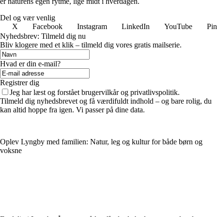
er naturens egen rytme, lige midt i hverdagen.
Del og vær venlig
X
Facebook
Instagram
LinkedIn
YouTube
Pin
Nyhedsbrev: Tilmeld dig nu
Bliv klogere med et klik – tilmeld dig vores gratis mailserie.
Hvad er din e-mail?
Registrer dig
Jeg har læst og forstået brugervilkår og privatlivspolitik.
Tilmeld dig nyhedsbrevet og få værdifuldt indhold – og bare rolig, du
kan altid hoppe fra igen. Vi passer på dine data.
Oplev Lyngby med familien: Natur, leg og kultur for både børn og
voksne