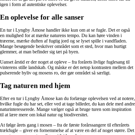
igen i form af autentiske oplevelser.
En oplevelse for alle sanser
En tur i Lyngby Åmose handler ikke kun om at se fugle. Det er også
en mulighed for at mærke naturens tempo. Du kan høre vinden i
træerne, mærke duften af fugtig jord og se lyset spille i vandfladen.
Mange besøgende beskriver området som et sted, hvor man hurtigt
glemmer, at man befinder sig tæt på byen.
Uanset årstid er der noget at opleve – fra forårets livlige fuglesang til
vinterens stille landskab. Og måske er det netop kontrasten mellem det
pulserende byliv og mosens ro, der gør området så særligt.
Tag naturen med hjem
Efter en tur i Lyngby Åmose kan du forlænge oplevelsen ved at notere,
hvilke fugle du har set, eller ved at tage billeder, du kan dele med andre
naturinteresserede. Mange vælger også at bruge turen som inspiration
til at lære mere om lokal natur og biodiversitet.
At følge årets gang i mosen – fra de første forårssangere til efterårets
trækfugle – giver en fornemmelse af at være en del af noget større. Det