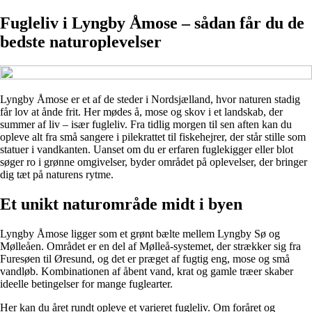
Fugleliv i Lyngby Åmose – sådan får du de
bedste naturoplevelser
Lyngby Åmose er et af de steder i Nordsjælland, hvor naturen stadig
får lov at ånde frit. Her mødes å, mose og skov i et landskab, der
summer af liv – især fugleliv. Fra tidlig morgen til sen aften kan du
opleve alt fra små sangere i pilekrattet til fiskehejrer, der står stille som
statuer i vandkanten. Uanset om du er erfaren fuglekigger eller blot
søger ro i grønne omgivelser, byder området på oplevelser, der bringer
dig tæt på naturens rytme.
Et unikt naturområde midt i byen
Lyngby Åmose ligger som et grønt bælte mellem Lyngby Sø og
Mølleåen. Området er en del af Mølleå-systemet, der strækker sig fra
Furesøen til Øresund, og det er præget af fugtig eng, mose og små
vandløb. Kombinationen af åbent vand, krat og gamle træer skaber
ideelle betingelser for mange fuglearter.
Her kan du året rundt opleve et varieret fugleliv. Om foråret og